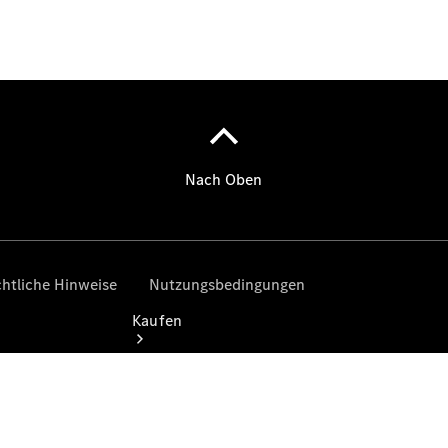
vereinbaren
Servicetermin
vereinbaren
Tel: +49
5651 33542
0
Kaufen