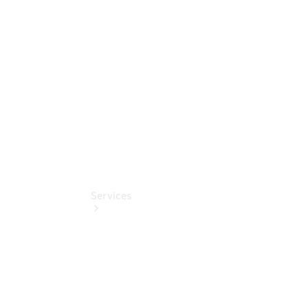
Übersicht
Digitale
Extras
Services
Übersicht