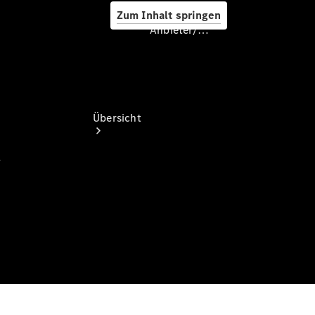
Zum Inhalt springen
Anbieter/Datenschutz
Anbieter/Datenschutz
Übersicht
Startseite
Ansprechpartner
finden
Probefahrt
vereinbaren
Beratung